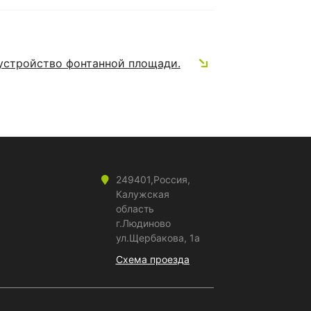
устройство фонтанной площади.
249401,Россия,
Калужская
область
г.Людиново
ул.Щербакова, 1а
Схема проезда