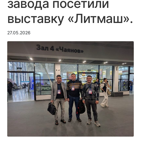
завода посетили
Тендеры/Реализация
выставку «Литмаш».
Вакансии
27.05.2026
Документы
Контакты