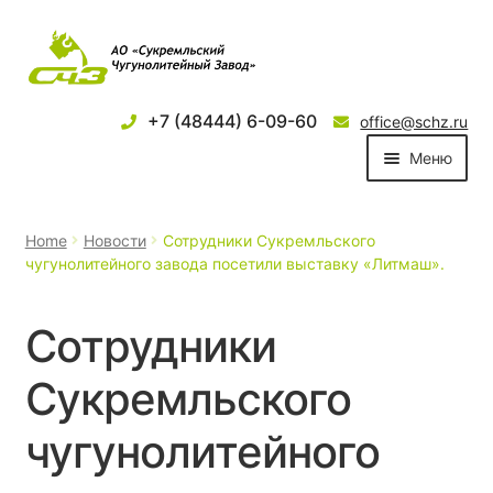
+7 (48444) 6-09-60
office@schz.ru
Меню
О компании
Home
Новости
Сотрудники Сукремльского
чугунолитейного завода посетили выставку «Литмаш».
Продукция
Новости
Сотрудники
Партнеры
Сукремльского
чугунолитейного
Услуги